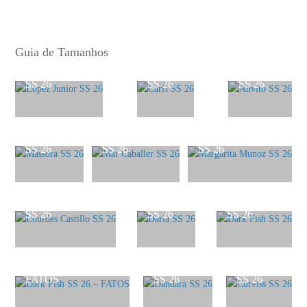
Catálogos
Guia de Tamanhos
Lopez Junior
Carfi
Anvito
SS 26
SS 26
SS 26
Massora
Mar Caballer
Margarita Munoz
SS 26
SS 26
SS 26
Lourdes Castillo
Daria
Dark Fish
SS 26
SS 26
SS 26
Dark Fish SS 26 –
Dandara
Curviss
FATOS
SS 26
SS 26