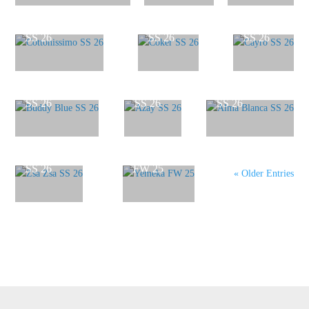
Cottonissimo
Coker
Cayro
SS 26
SS 26
SS 26
Buddy Blue
Azay
Alma Blanca
SS 26
SS 26
SS 26
Zsa Zsa
Yemeka
SS 26
FW 25
« Older Entries