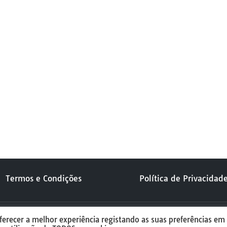
Massora SS 26
Termos e Condições
Política de Privacidad
ferecer a melhor experiência registando as suas preferências em
5 Elements Technology