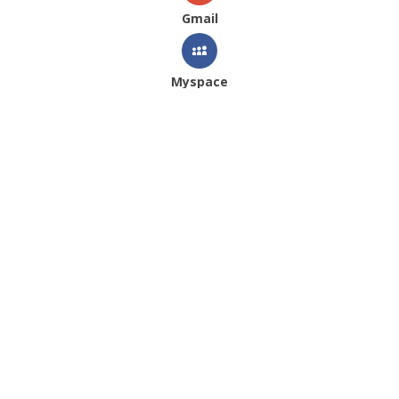
Gmail
Myspace
Veja Também
2025
|
Catálogos
|
Mulher
|
Outono Inverno
|
Yemeka
Lopez Junior SS
Carfi SS
26
26