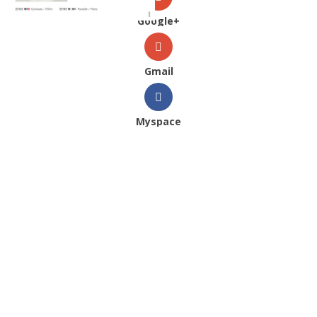
Google+
Gmail
Myspace
Veja Também
2023
|
Catálogos
|
Mulher
|
Primavera Verão
|
SPG Woman