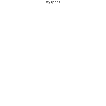
Myspace
Veja Também
2021
|
Catálogos
|
Laura Jimenez
|
Mulher
|
Outono Inverno
Lopez Junior
Carfi
Anvito
SS 26
SS 26
SS 26
Massora
SS 26