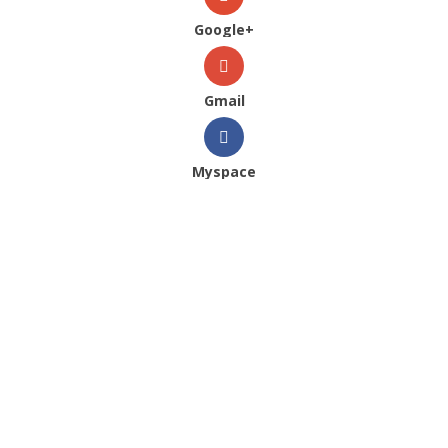
Google+
Gmail
Myspace
Veja Também
2024
|
Catálogos
|
Dandara
|
Mulher
|
Primavera Verão