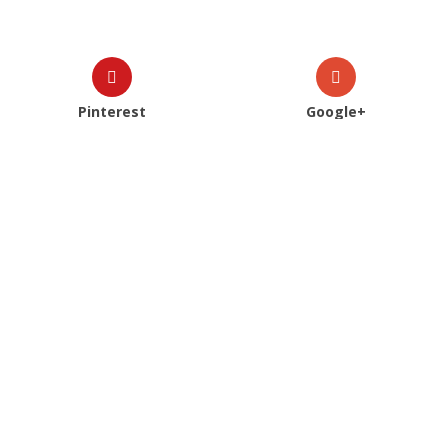
Pinterest
Google+
Veja Também
2022
|
Catálogos
|
Censured
|
Mulher
|
Primavera Verão