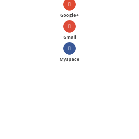
Google+
Gmail
Myspace
Veja Também
2022
|
Catálogos
|
Cayro
|
Mulher
|
Outono