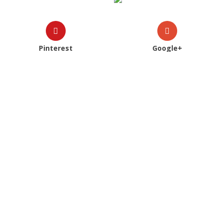
Pinterest
Google+
Veja Também
2024
|
Catálogos
|
Cayro
|
Mulher
|
Primavera Verão