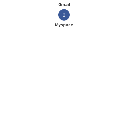
Gmail
Myspace
Veja Também
2021
|
Catálogos
|
Cayro
|
Mulher
|
Outono
Inverno
Lopez Junior SS
Carfi SS
26
26