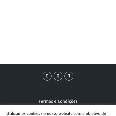
Anvito SS
Massora SS
26
26
Termos e Condições
Utilizamos cookies no nosso website com o objetivo de
Política de Privacidade