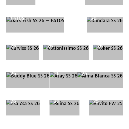
Dark Fish SS 26 –
Dandara SS
FATOS
26
Curviss SS
Cottonissimo SS
Coker SS
26
26
26
Buddy Blue SS
Azay SS
Alma Blanca SS
26
26
26
Zsa Zsa SS
Reina SS
Anvito FW
26
26
25