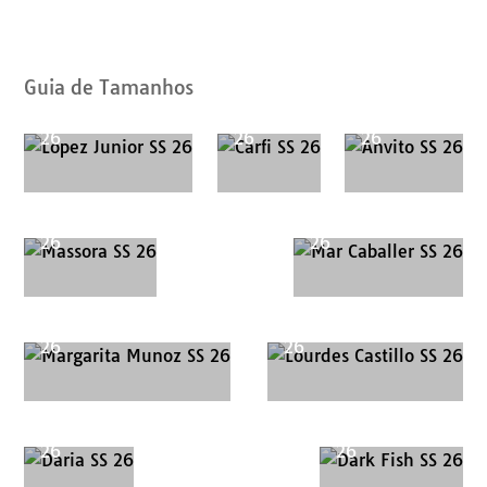
de
Catálogos
Guia de Tamanhos
Lopez Junior SS
Carfi SS
Anvito SS
26
26
26
Massora SS
Mar Caballer SS
26
26
Margarita Munoz SS
Lourdes Castillo SS
26
26
Daria SS
Dark Fish SS
26
26