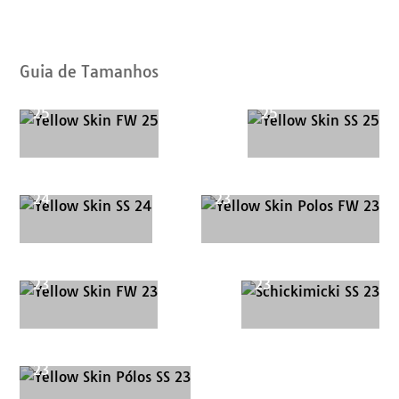
de
Catálogos
Guia de Tamanhos
Yellow Skin FW
Yellow Skin SS
25
25
Yellow Skin SS
Yellow Skin Polos FW
24
23
Yellow Skin FW
Schickimicki SS
23
23
Yellow Skin Pólos SS
23