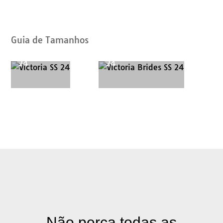
de
Catálogos
Guia de Tamanhos
Victoria SS
Victoria Brides SS
24
24
Não perca todas as