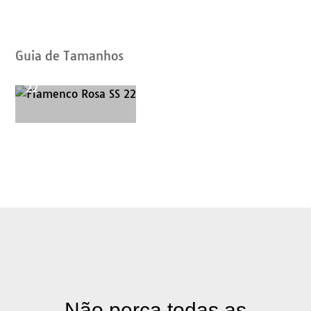
de
Catálogos
Guia de Tamanhos
Flamenco Rosa SS
22
Não perca todas as