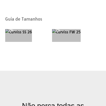
de
Catálogos
Guia de Tamanhos
Curviss SS
Curviss FW
26
25
Não perca todas as